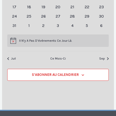
17
18
19
20
21
22
23
24
25
26
27
28
29
30
31
1
2
3
4
5
6
Il N’y A Pas D’évènements Ce Jour Là.
Notice
Juil
Ce Mois-Ci
Sep
S’ABONNER AU CALENDRIER