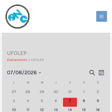
Aller
Au
Contenu
MAI
MEN
UFOLEP
Évènements
UFOLEP
07/08/2026
Recherche
Navig
RECHERCHE
MOIS
Et
De
Sélectionnez
L
LUNDI
M
MARDI
M
MERCREDI
J
JEUDI
V
VENDREDI
S
SAMEDI
D
DIMANCHE
Calendrier
Navigation
Vues
Une
De
De
Évèn
Date.
27
28
29
30
31
1
2
Évènements
Vues
3
4
5
6
7
8
9
Évènements
10
11
12
13
14
15
16