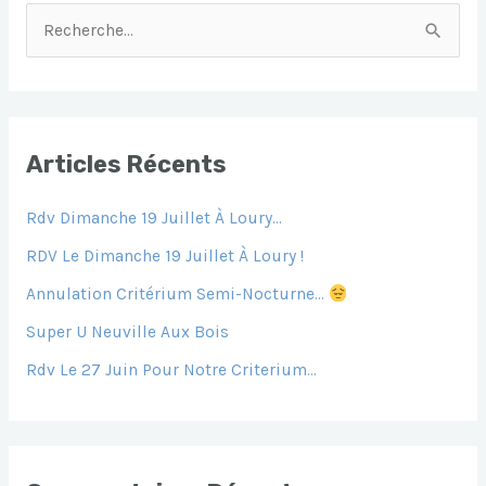
O
P
N
G
R
O
P
G
E
E
K
Er
C
H
E
Articles Récents
R
Rdv Dimanche 19 Juillet À Loury…
C
H
RDV Le Dimanche 19 Juillet À Loury !
E
Annulation Critérium Semi-Nocturne…
R
Super U Neuville Aux Bois
Rdv Le 27 Juin Pour Notre Criterium…
: