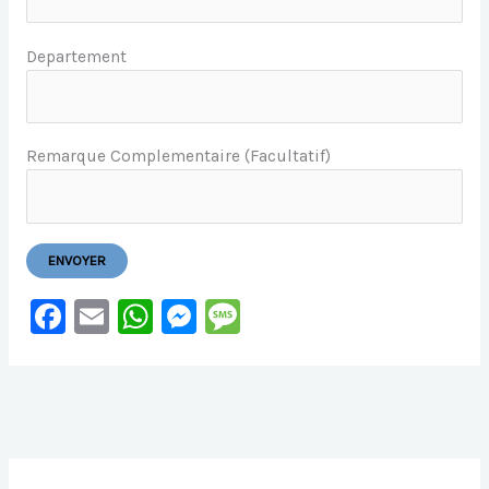
Departement
Remarque Complementaire (facultatif)
F
E
W
M
M
A
M
H
E
E
C
Ai
At
S
S
E
L
S
S
S
B
A
E
A