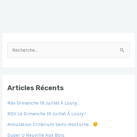
R
E
C
H
E
Articles Récents
R
Rdv Dimanche 19 Juillet À Loury…
C
H
RDV Le Dimanche 19 Juillet À Loury !
E
Annulation Critérium Semi-Nocturne…
R
Super U Neuville Aux Bois