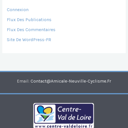
Connexion
Flux Des Publications
Flux Des Commentaires
Site De WordPress-FR
Email:
Contact@amicale-Neuville-Cyclisme.fr