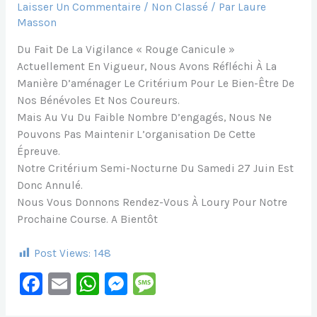
Laisser Un Commentaire
/
Non Classé
/ Par
Laure
Masson
Du Fait De La Vigilance « Rouge Canicule »
Actuellement En Vigueur, Nous Avons Réfléchi À La
Manière D’aménager Le Critérium Pour Le Bien-Être De
Nos Bénévoles Et Nos Coureurs.
Mais Au Vu Du Faible Nombre D’engagés, Nous Ne
Pouvons Pas Maintenir L’organisation De Cette
Épreuve.
Notre Critérium Semi-Nocturne Du Samedi 27 Juin Est
Donc Annulé.
Nous Vous Donnons Rendez-Vous À Loury Pour Notre
Prochaine Course. A Bientôt
Post Views:
148
F
E
W
M
M
A
M
H
E
E