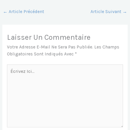
C
Ai
At
S
S
E
L
S
S
S
←
Article Précédent
Article Suivant
→
B
A
E
A
O
P
N
G
Laisser Un Commentaire
O
P
G
E
Votre Adresse E-Mail Ne Sera Pas Publiée.
Les Champs
K
Er
Obligatoires Sont Indiqués Avec
*
Écrivez
Ici…