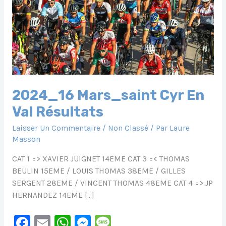
2024_16 Mars_saint Cyr En
Val Résultats
Laisser Un Commentaire
/
Non Classé
/ Par
Laure
Masson
CAT 1 => XAVIER JUIGNET 14EME CAT 3 =< THOMAS
BEULIN 15EME / LOUIS THOMAS 38EME / GILLES
SERGENT 28EME / VINCENT THOMAS 48EME CAT 4 => JP
HERNANDEZ 14EME […]
F
E
W
M
M