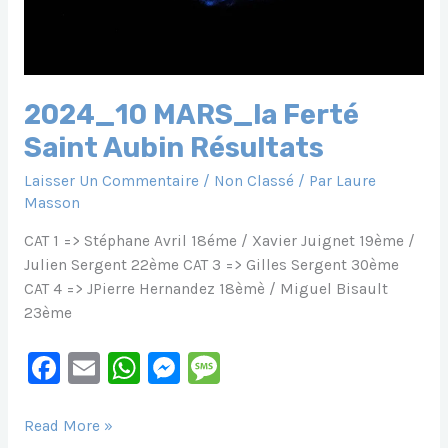
2024_10 MARS_la Ferté
Saint Aubin Résultats
Laisser Un Commentaire
/
Non Classé
/ Par
Laure
Masson
CAT 1 => Stéphane Avril 18éme / Xavier Juignet 19ème /
Julien Sergent 22ème CAT 3 => Gilles Sergent 30ème
CAT 4 => JPierre Hernandez 18èmè / Miguel Bisault
23ème
F
E
W
M
M
A
M
H
E
E
C
Ai
At
S
S
2024_10
Read More »