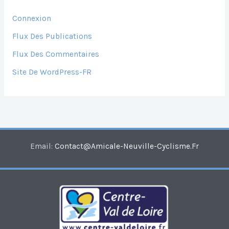
Connexion
Flux Des Publications
Flux Des Commentaires
Site De WordPress-FR
Email:
Contact@amicale-Neuville-Cyclisme.fr