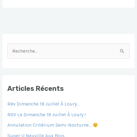
MARS_la
E
L
S
S
S
Ferté
B
A
E
A
Saint
O
P
N
G
Aubin
Résultats
O
P
G
E
K
Er
R
E
C
H
E
Articles Récents
R
Rdv Dimanche 19 Juillet À Loury…
C
H
RDV Le Dimanche 19 Juillet À Loury !
E
Annulation Critérium Semi-Nocturne…
R
Super U Neuville Aux Bois