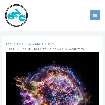
Aller
Au
Contenu
MAI
MEN
Accueil
2024
Mars
21
2024_10 MARS_la Ferté Saint Aubin Résultats