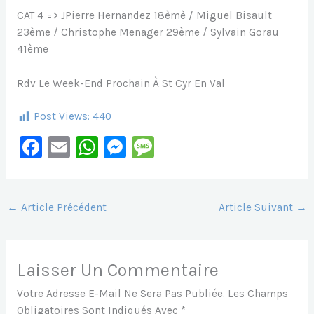
CAT 4 => JPierre Hernandez 18èmè / Miguel Bisault
23ème / Christophe Menager 29ème / Sylvain Gorau
41ème
Rdv Le Week-End Prochain À St Cyr En Val
Post Views:
440
F
E
W
M
M
A
M
H
E
E
C
Ai
At
S
S
E
L
S
S
S
←
Article Précédent
Article Suivant
→
B
A
E
A
O
P
N
G
Laisser Un Commentaire
O
P
G
E
Votre Adresse E-Mail Ne Sera Pas Publiée.
Les Champs
K
Er
Obligatoires Sont Indiqués Avec
*