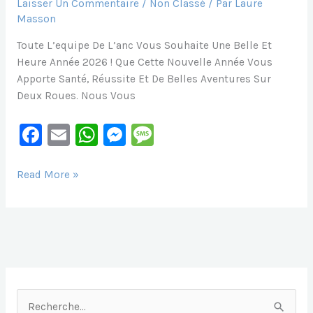
Laisser Un Commentaire
/
Non Classé
/ Par
Laure
Masson
Toute L’equipe De L’anc Vous Souhaite Une Belle Et
Heure Année 2026 ! Que Cette Nouvelle Année Vous
Apporte Santé, Réussite Et De Belles Aventures Sur
Deux Roues. Nous Vous
F
E
W
M
M
A
M
H
E
E
C
Ai
At
S
S
Read More »
Bonne
E
L
S
S
S
Année…
B
A
E
A
O
P
N
G
O
P
G
E
K
Er
R