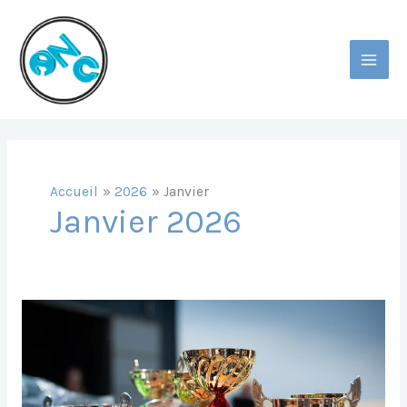
Aller
Au
Contenu
MAI
MEN
Accueil
2026
Janvier
Janvier 2026