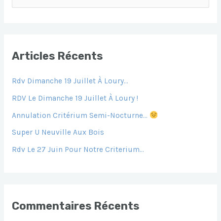
E
C
H
E
Articles Récents
R
Rdv Dimanche 19 Juillet À Loury…
C
H
RDV Le Dimanche 19 Juillet À Loury !
E
Annulation Critérium Semi-Nocturne…
R
Super U Neuville Aux Bois
Rdv Le 27 Juin Pour Notre Criterium…
:
Commentaires Récents