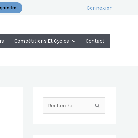
Connexion
joindre
rs
Compétitions Et Cyclos
Contact
R
E
C
H