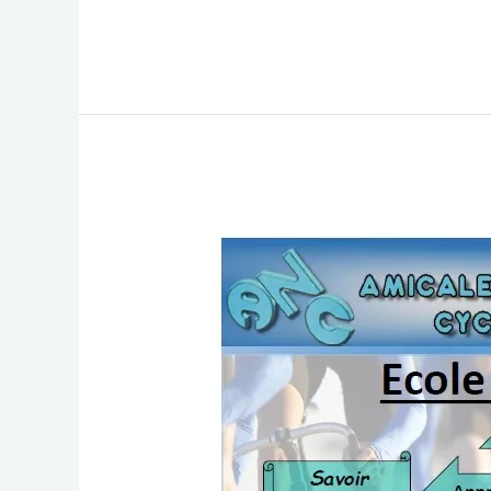
Des
E
L
S
S
S
Nouvelles
B
A
E
A
Tenues
O
P
N
G
O
P
G
E
K
Er