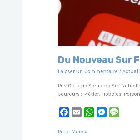
Du Nouveau Sur 
Laisser Un Commentaire
/
Actuali
Rdv Chaque Semaine Sur Notre P
Coureurs : Métier, Hobbies, Pers
F
E
W
M
M
A
M
H
E
E
C
Ai
At
S
S
Du
Read More »
Nouveau