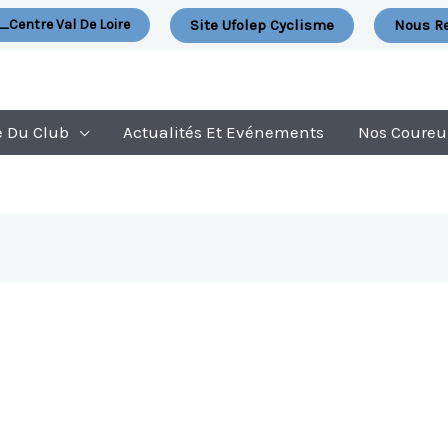
Site Ufolep Cyclisme
Nous Re
_Centre Val De Loire
e Du Club
Actualités Et Evénements
Nos Coureu