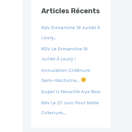
E
Articles Récents
R
C
Rdv Dimanche 19 Juillet À
H
Loury…
E
RDV Le Dimanche 19
R
Juillet À Loury !
Annulation Critérium
:
Semi-Nocturne…
Super U Neuville Aux Bois
Rdv Le 27 Juin Pour Notre
Criterium…