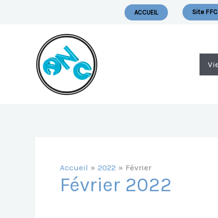
Aller
Nous Ecrire
Site FFC
ACCUEIL
Au
Contenu
Vi
Accueil
2022
Février
Février 2022