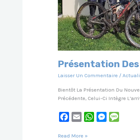
Présentation Des
Laisser Un Commentaire
/
Actuali
Bientôt La Présentation Du Nouvea
Précédente, Celui-Ci Intègre L’ar
F
E
W
M
M
A
M
H
E
E
C
Ai
At
S
S
Présentation
Read More »