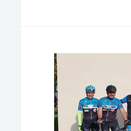
E
L
S
S
S
Sur
B
A
E
A
Facebook
O
P
N
G
O
P
G
E
K
Er