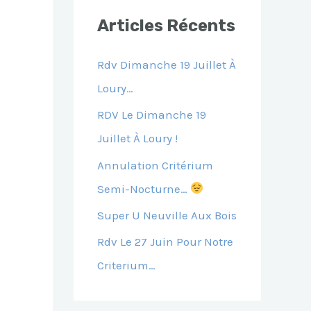
E
Articles Récents
R
C
Rdv Dimanche 19 Juillet À
H
Loury…
E
RDV Le Dimanche 19
R
Juillet À Loury !
Annulation Critérium
:
Semi-Nocturne…
Super U Neuville Aux Bois
Rdv Le 27 Juin Pour Notre
Criterium…