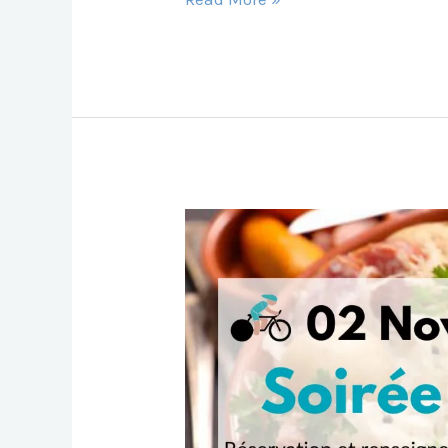
C
Ai
At
S
S
Fetes
E
L
S
S
S
De
B
A
E
A
Fin
O
P
N
G
D’annee
O
P
G
E
Et
K
Er
Rdv
En
2025