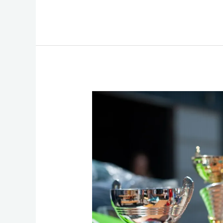
E
L
S
S
S
2
B
A
E
A
Novembre
O
P
N
G
2024…
O
P
G
E
Venez
K
Er
Nombreux