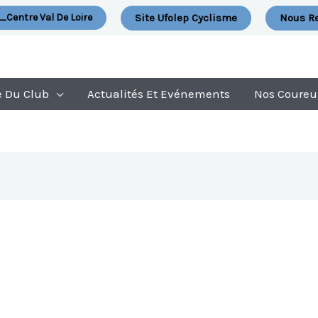
Site Ufolep Cyclisme
Nous Re
_Centre Val De Loire
e Du Club
Actualités Et Evénements
Nos Coureu