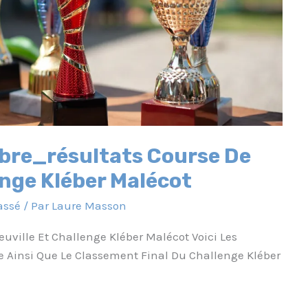
re_résultats Course De
enge Kléber Malécot
assé
/ Par
Laure Masson
ville Et Challenge Kléber Malécot Voici Les
le Ainsi Que Le Classement Final Du Challenge Kléber