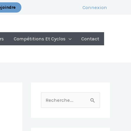
Connexion
joindre
rs
Compétitions Et Cyclos
Contact
R
E
C
H