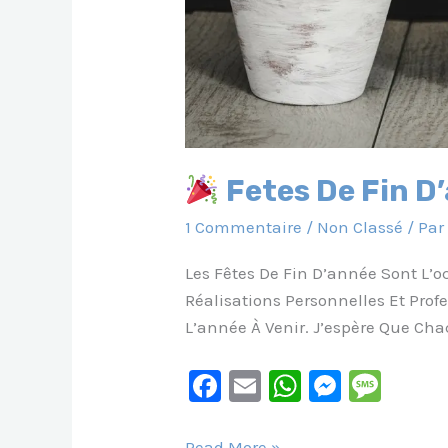
Fetes De Fin D
1 Commentaire
/
Non Classé
/ Pa
Les Fêtes De Fin D’année Sont L’
Réalisations Personnelles Et Profe
L’année À Venir. J’espère Que Cha
F
E
W
M
M
A
M
H
E
E
Read More »