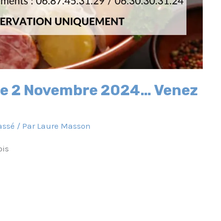
te 2 Novembre 2024… Venez
assé
/ Par
Laure Masson
ois