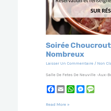
Soirée Choucrou
Nombreux
Laisser Un Commentaire
/
Non Cl
Salle De Fetes De Neuville -aux-B
F
E
W
M
M
A
M
H
E
E
C
Ai
At
S
S
Soirée
Read More »
Choucroute