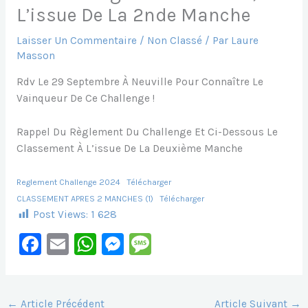
L’issue De La 2nde Manche
Laisser Un Commentaire
/
Non Classé
/ Par
Laure
Masson
Rdv Le 29 Septembre À Neuville Pour Connaître Le
Vainqueur De Ce Challenge !
Rappel Du Règlement Du Challenge Et Ci-Dessous Le
Classement À L’issue De La Deuxième Manche
Reglement Challenge 2024
Télécharger
CLASSEMENT APRES 2 MANCHES (1)
Télécharger
Post Views:
1 628
F
E
W
M
M
A
M
H
E
E
C
Ai
At
S
S
←
Article Précédent
Article Suivant
→