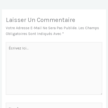
E
L
S
S
S
B
A
E
A
O
P
N
G
Laisser Un Commentaire
O
P
G
E
Votre Adresse E-Mail Ne Sera Pas Publiée.
Les Champs
K
Er
Obligatoires Sont Indiqués Avec
*
Écrivez
Ici…
Nom*