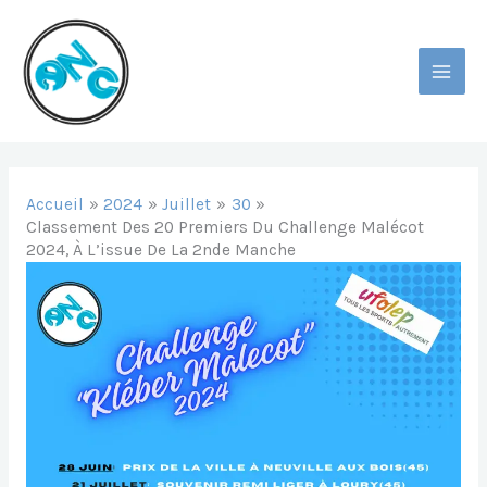
Aller
Au
Contenu
MAI
MEN
Accueil
2024
Juillet
30
Classement Des 20 Premiers Du Challenge Malécot
2024, À L’issue De La 2nde Manche