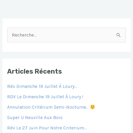
R
E
C
H
E
Articles Récents
R
Rdv Dimanche 19 Juillet À Loury…
C
H
RDV Le Dimanche 19 Juillet À Loury !
E
Annulation Critérium Semi-Nocturne…
R
Super U Neuville Aux Bois
Rdv Le 27 Juin Pour Notre Criterium…