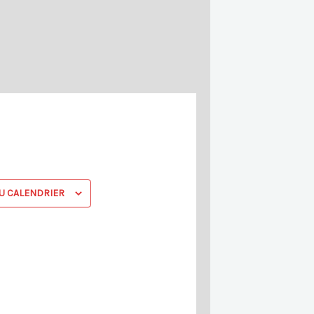
r
e
U CALENDRIER