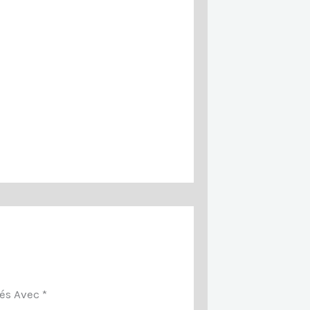
ués Avec
*