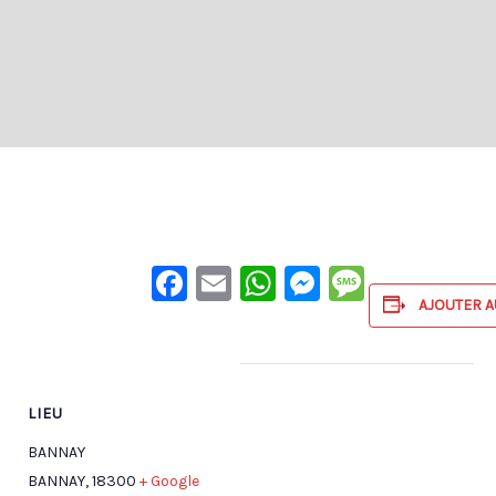
Facebook
Email
WhatsApp
Messenge
Messag
AJOUTER A
LIEU
BANNAY
BANNAY
,
18300
+ Google