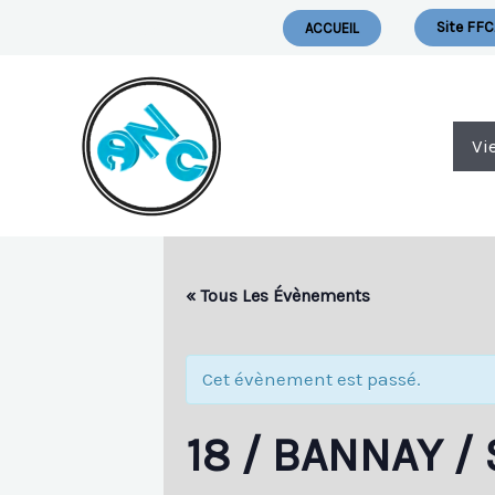
Aller
Nous Ecrire
Site FFC
ACCUEIL
Au
Contenu
Vi
« Tous Les Évènements
Cet évènement est passé.
18 / BANNAY /