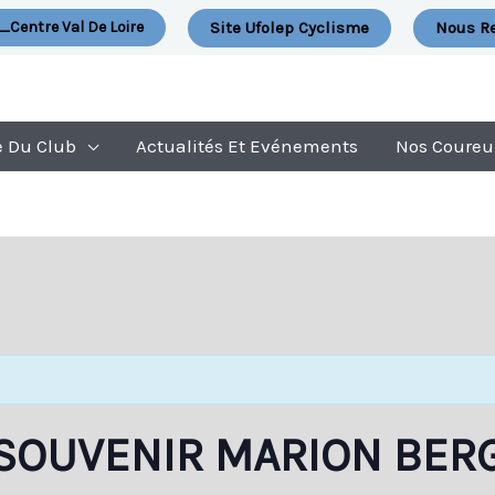
Site Ufolep Cyclisme
Nous Re
_Centre Val De Loire
e Du Club
Actualités Et Evénements
Nos Coureu
 SOUVENIR MARION BERG