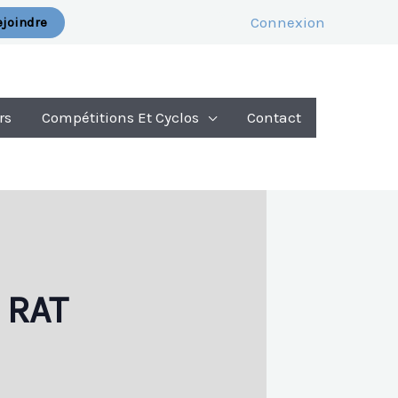
Connexion
joindre
rs
Compétitions Et Cyclos
Contact
 RAT