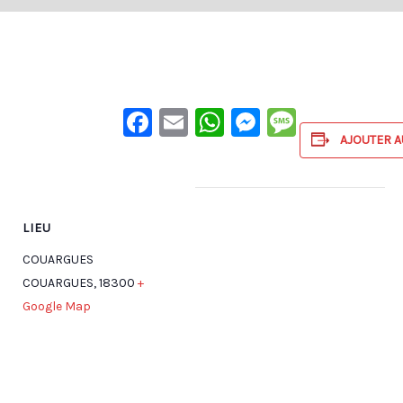
Facebook
Email
WhatsApp
Messenge
Messag
AJOUTER A
LIEU
COUARGUES
COUARGUES
,
18300
+
Google Map