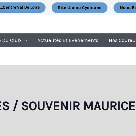
Site Ufolep Cyclisme
Nous Re
_Centre Val De Loire
e Du Club
Actualités Et Evénements
Nos Coureu
ES / SOUVENIR MAURICE