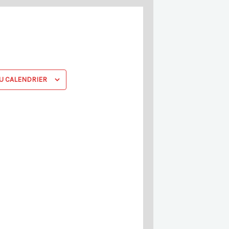
r
e
U CALENDRIER