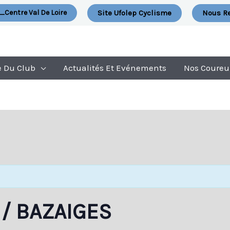
Site Ufolep Cyclisme
Nous Re
_Centre Val De Loire
e Du Club
Actualités Et Evénements
Nos Coureu
 / BAZAIGES