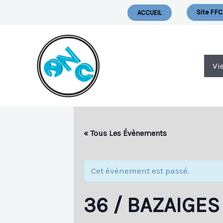
Aller
Nous Ecrire
Site FFC
ACCUEIL
Au
Contenu
Vi
« Tous Les Évènements
Cet évènement est passé.
36 / BAZAIGES