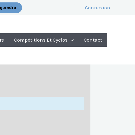
Connexion
joindre
rs
Compétitions Et Cyclos
Contact