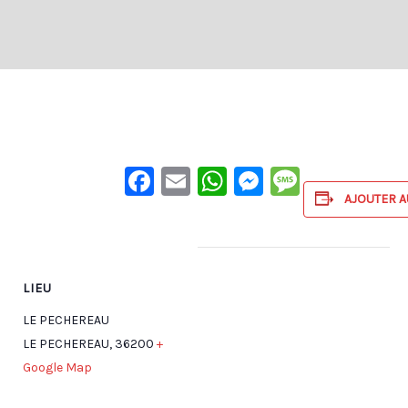
Facebook
Email
WhatsApp
Messenge
Messag
AJOUTER A
LIEU
LE PECHEREAU
LE PECHEREAU
,
36200
+
Google Map