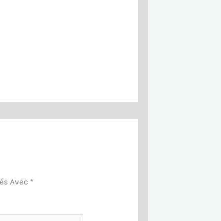
ués Avec
*