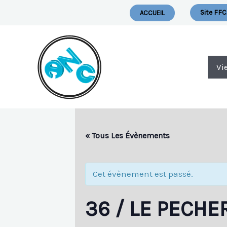
Aller
Nous Ecrire
Site FFC
ACCUEIL
Au
Contenu
Vi
« Tous Les Évènements
Cet évènement est passé.
36 / LE PECHE