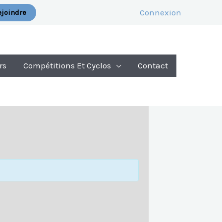
Connexion
joindre
rs
Compétitions Et Cyclos
Contact