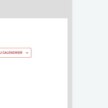
r
e
U CALENDRIER