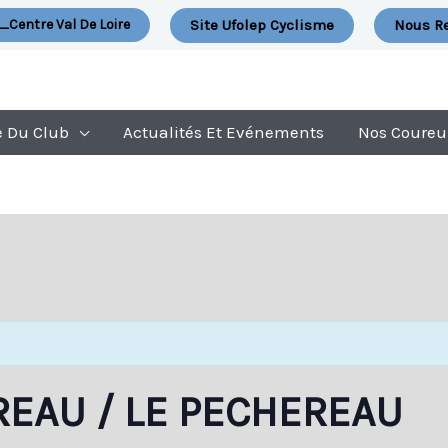
Site Ufolep Cyclisme
Nous Re
_Centre Val De Loire
e Du Club
Actualités Et Evénements
Nos Coureu
REAU / LE PECHEREAU