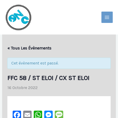
Aller
Au
Contenu
MAI
MEN
« Tous Les Évènements
Cet évènement est passé.
FFC 58 / ST ELOI / CX ST ELOI
16 Octobre 2022
Facebook
Email
WhatsApp
Messenger
Message