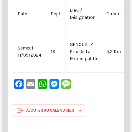
Lieu /
Date
Dept
Circuit
Désignation
GENOUILLY
Samedi
18
Prix De La
5,2 Km
11/05/2024
Municipalité
Facebook
Email
WhatsApp
Messenger
Message
AJOUTER AU CALENDRIER