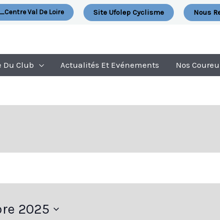
Site Ufolep Cyclisme
Nous Re
_Centre Val De Loire
e Du Club
Actualités Et Evénements
Nos Coureu
re 2025