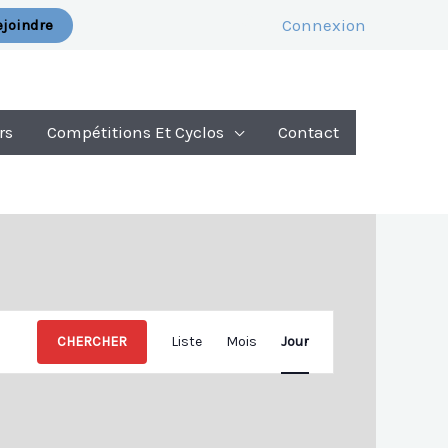
Connexion
joindre
rs
Compétitions Et Cyclos
Contact
Navigation
CHERCHER
Liste
Mois
Jour
De
Vues
Évènement