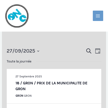
Aller
Au
Contenu
MAI
MEN
27/09/2025
Recherche
Navig
RECHERCHE
JOUR
Et
De
Sélectionnez
Toute la journée
Navigation
Vues
Une
De
Évèn
Date.
Vues
27 Septembre 2025
Évènements
18 / GRON / PRIX DE LA MUNICIPALITE DE
GRON
GRON
GRON