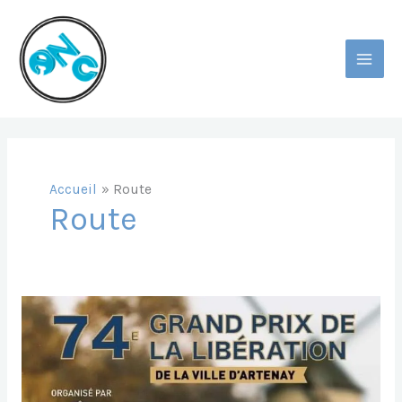
Aller
Au
Contenu
MAI
MEN
Accueil
Route
Route