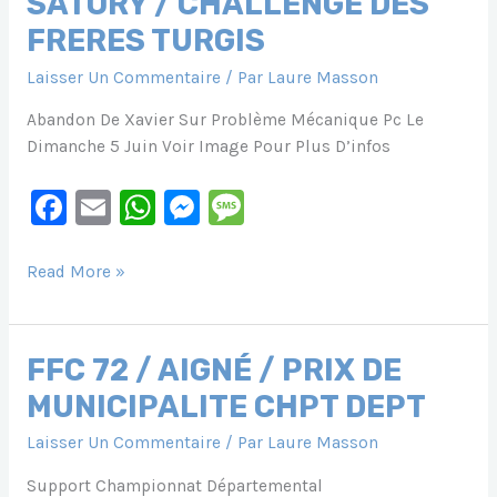
SATORY / CHALLENGE DES
FRERES TURGIS
Laisser Un Commentaire
/ Par
Laure Masson
Abandon De Xavier Sur Problème Mécanique Pc Le
Dimanche 5 Juin Voir Image Pour Plus D’infos
F
E
W
M
M
A
M
H
E
E
C
Ai
At
S
S
FFC
Read More »
78
E
L
S
S
S
/
B
A
E
A
VERSAILLES
FFC 72 / AIGNÉ / PRIX DE
O
P
N
G
SATORY
MUNICIPALITE CHPT DEPT
/
O
P
G
E
CHALLENGE
Laisser Un Commentaire
/ Par
Laure Masson
K
Er
DES
FRERES
Support Championnat Départemental