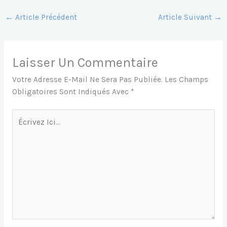
C
Ai
At
S
S
E
L
S
S
S
←
Article Précédent
Article Suivant
→
B
A
E
A
O
P
N
G
Laisser Un Commentaire
O
P
G
E
Votre Adresse E-Mail Ne Sera Pas Publiée.
Les Champs
K
Er
Obligatoires Sont Indiqués Avec
*
Écrivez
Ici…