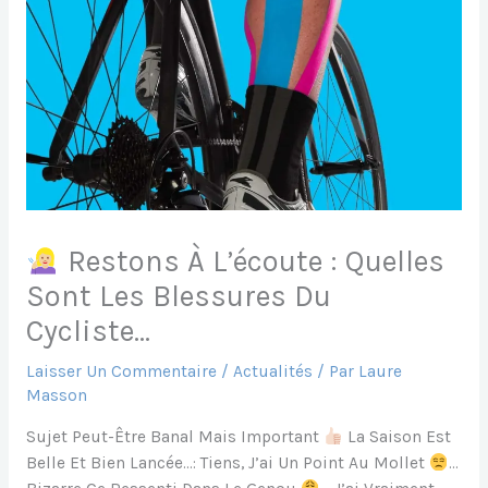
Restons À L’écoute : Quelles
Sont Les Blessures Du
Cycliste…
Laisser Un Commentaire
/
Actualités
/ Par
Laure
Masson
Sujet Peut-Être Banal Mais Important
La Saison Est
Belle Et Bien Lancée…: Tiens, J’ai Un Point Au Mollet
…