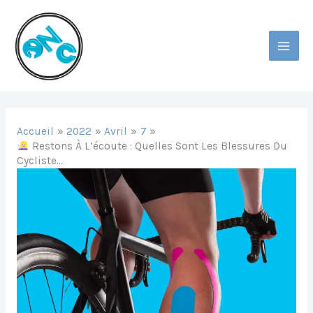
Aller
Au
Contenu
MAI
MEN
Accueil
2022
Avril
7
Restons À L’écoute : Quelles Sont Les Blessures Du
Cycliste…