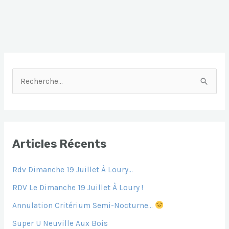
R
E
C
H
E
Articles Récents
R
Rdv Dimanche 19 Juillet À Loury…
C
H
RDV Le Dimanche 19 Juillet À Loury !
E
Annulation Critérium Semi-Nocturne…
R
Super U Neuville Aux Bois