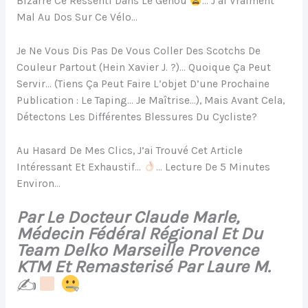
Bizarre Ce Ressenti Dans Le Genou
… J’ai Vraiment
Mal Au Dos Sur Ce Vélo…
Je Ne Vous Dis Pas De Vous Coller Des Scotchs De
Couleur Partout (hein Xavier J. ?)… Quoique Ça Peut
Servir… (tiens Ça Peut Faire L’objet D’une Prochaine
Publication : Le Taping… Je Maîtrise…), Mais Avant Cela,
Détectons Les Différentes Blessures Du Cycliste?
Au Hasard De Mes Clics, J’ai Trouvé Cet Article
Intéressant Et Exhaustif…
… Lecture De 5 Minutes
Environ…
Par Le Docteur Claude Marle,
Médecin Fédéral Régional Et Du
Team Delko Marseille Provence
KTM Et Remasterisé Par Laure M.
✍