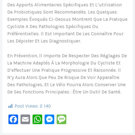
Des Apports Alimentaires Spécifiques Et L’utilisation
De Probiotiques Sont Recommandés. Les Quelques
Exemples Évoqués Ci-Dessus Montrent Que La Pratique
Cycliste A Des Pathologies Spécifiques Ou
Préférentielles. Il Est Important De Les Connaître Pour
Les Dépister Et Les Diagnostiquer.
En Prévention, Il Importe De Respecter Des Réglages De
La Machine Adaptés À La Morphologie Du Cycliste Et
D’effectuer Une Pratique Progressive Et Raisonnée. Il
N’y Aura Alors Que Peu De Risque De Voir Apparaître
Des Pathologies, Et Le Vélo Pourra Alors Conserver Une
De Ses Fonctions Principales : Être Un Outil De Santé.
Post Views:
2 140
F
E
W
M
M
A
M
H
E
E