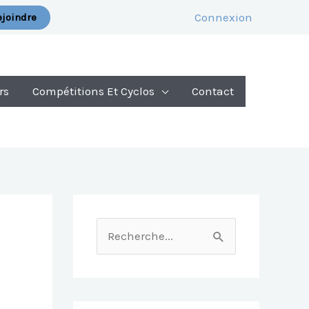
Connexion
joindre
rs
Compétitions Et Cyclos
Contact
R
E
C
H