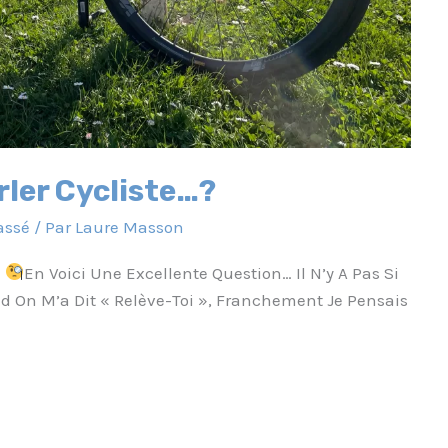
ler Cycliste…?
assé
/ Par
Laure Masson
…
En Voici Une Excellente Question… Il N’y A Pas Si
 On M’a Dit « Relève-Toi », Franchement Je Pensais