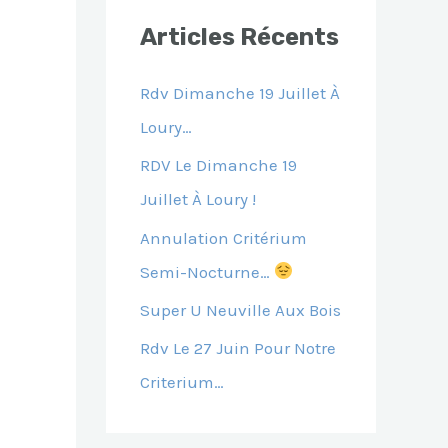
E
Articles Récents
R
C
Rdv Dimanche 19 Juillet À
H
Loury…
E
RDV Le Dimanche 19
R
Juillet À Loury !
Annulation Critérium
:
Semi-Nocturne…
Super U Neuville Aux Bois
Rdv Le 27 Juin Pour Notre
Criterium…