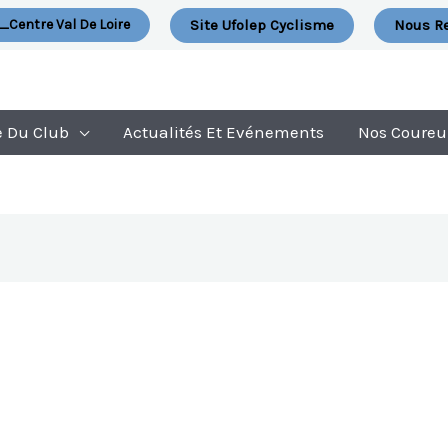
Site Ufolep Cyclisme
Nous Re
_Centre Val De Loire
e Du Club
Actualités Et Evénements
Nos Coureu