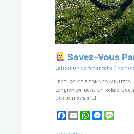
Savez-Vous Par
Laisser Un Commentaire
/
Non Cl
LECTURE DE 5 BONNES MINUTES
Longtemps, Dans Un Relais, Quand
Que Je N’avais […]
F
E
W
M
M
A
M
H
E
E
Read More »