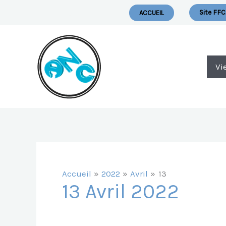
Aller
Nous Ecrire
Site FFC
ACCUEIL
Au
Contenu
Vi
Accueil
2022
Avril
13
13 Avril 2022