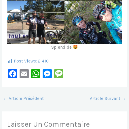
Splendide
Post Views:
2 410
F
E
W
M
M
A
M
H
E
E
C
Ai
At
S
S
E
L
S
S
S
←
Article Précédent
Article Suivant
→
B
A
E
A
O
P
N
G
Laisser Un Commentaire
O
P
G
E