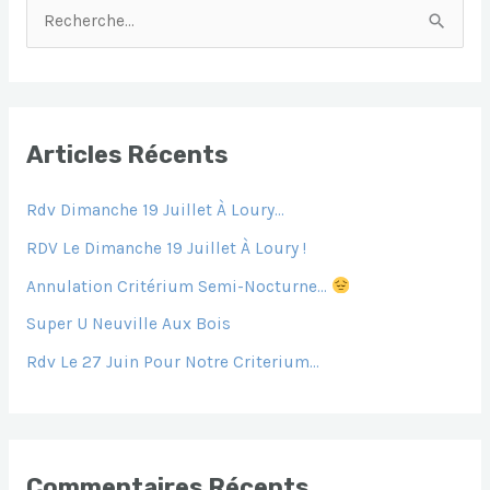
R
E
C
H
E
Articles Récents
R
Rdv Dimanche 19 Juillet À Loury…
C
H
RDV Le Dimanche 19 Juillet À Loury !
E
Annulation Critérium Semi-Nocturne…
R
Super U Neuville Aux Bois
Rdv Le 27 Juin Pour Notre Criterium…
:
Commentaires Récents