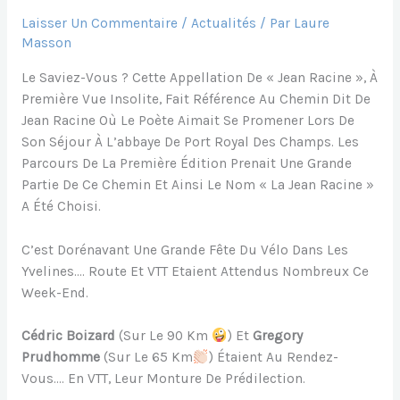
Laisser Un Commentaire
/
Actualités
/ Par
Laure
Masson
Le Saviez-Vous ? Cette Appellation De « Jean Racine », À
Première Vue Insolite, Fait Référence Au Chemin Dit De
Jean Racine Où Le Poète Aimait Se Promener Lors De
Son Séjour À L’abbaye De Port Royal Des Champs. Les
Parcours De La Première Édition Prenait Une Grande
Partie De Ce Chemin Et Ainsi Le Nom « La Jean Racine »
A Été Choisi.
C’est Dorénavant Une Grande Fête Du Vélo Dans Les
Yvelines…. Route Et VTT Etaient Attendus Nombreux Ce
Week-End.
Cédric Boizard
(sur Le 90 Km
) Et
Gregory
Prudhomme
(sur Le 65 Km
) Étaient Au Rendez-
Vous…. En VTT, Leur Monture De Prédilection.