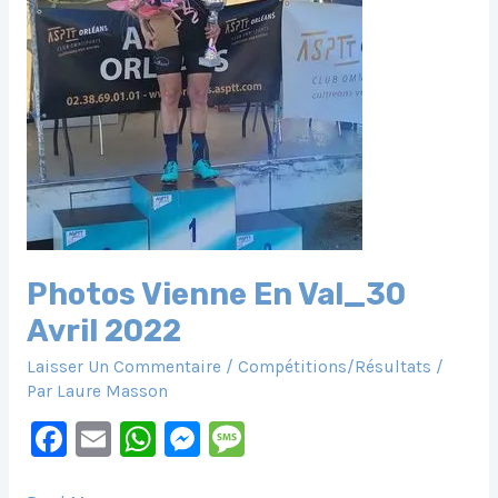
Photos Vienne En Val_30
Avril 2022
Laisser Un Commentaire
/
Compétitions/Résultats
/
Par
Laure Masson
F
E
W
M
M
A
M
H
E
E