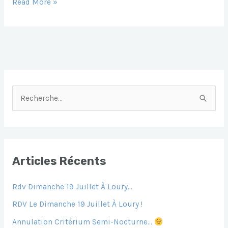
C
Ai
At
S
S
Photos
Read More »
Vienne
E
L
S
S
S
En
B
A
E
A
Val_30
O
P
N
G
Avril
2022
O
P
G
E
K
Er
R
E
C
H
E
Articles Récents
R
Rdv Dimanche 19 Juillet À Loury…
C
H
RDV Le Dimanche 19 Juillet À Loury !
E
Annulation Critérium Semi-Nocturne…