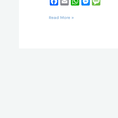
F
E
W
M
M
A
M
H
E
E
C
Ai
At
S
S
Read More »
Calendrier
E
L
S
S
S
Des
B
A
E
A
Courses
O
P
N
G
2023
O
P
G
E
Organisées
K
Er
Par
L’ANC…