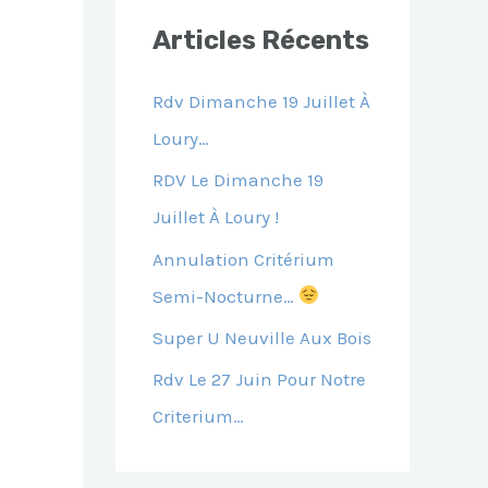
E
Articles Récents
R
C
Rdv Dimanche 19 Juillet À
H
Loury…
E
RDV Le Dimanche 19
R
Juillet À Loury !
Annulation Critérium
:
Semi-Nocturne…
Super U Neuville Aux Bois
Rdv Le 27 Juin Pour Notre
Criterium…