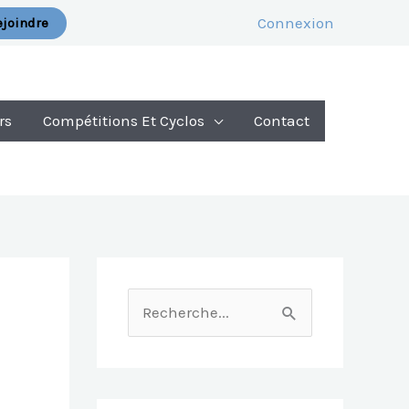
Connexion
joindre
rs
Compétitions Et Cyclos
Contact
R
E
C
H