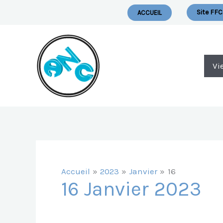
Aller
Nous Ecrire
Site FFC
ACCUEIL
Au
Contenu
Vi
Accueil
2023
Janvier
16
16 Janvier 2023