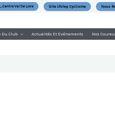
Site Ufolep Cyclisme
Nous Re
_Centre Val De Loire
e Du Club
Actualités Et Evénements
Nos Coureu