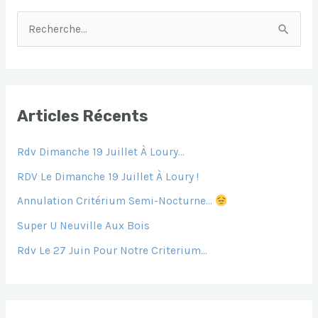
O
P
N
G
R
O
P
G
E
E
K
Er
C
H
E
Articles Récents
R
Rdv Dimanche 19 Juillet À Loury…
C
H
RDV Le Dimanche 19 Juillet À Loury !
E
Annulation Critérium Semi-Nocturne…
R
Super U Neuville Aux Bois
Rdv Le 27 Juin Pour Notre Criterium…
: