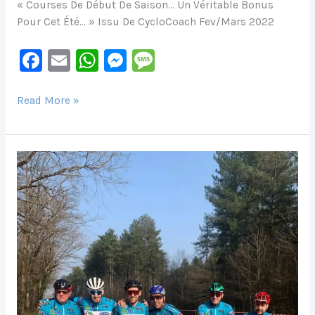
« Courses De Début De Saison… Un Véritable Bonus
Pour Cet Été… » Issu De CycloCoach Fev/Mars 2022
F
E
W
M
M
A
M
H
E
E
C
Ai
At
S
S
Voici
Read More »
Un
E
L
S
S
S
Article
B
A
E
A
Interessant…
O
P
N
G
O
P
G
E
K
Er