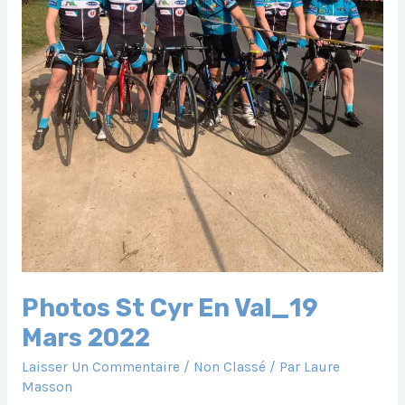
Photos St Cyr En Val_19
Mars 2022
Laisser Un Commentaire
/
Non Classé
/ Par
Laure
Masson