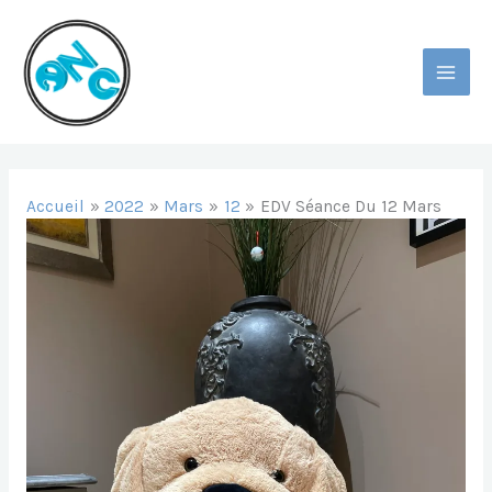
Aller
Au
Contenu
MAI
MEN
Accueil
2022
Mars
12
EDV Séance Du 12 Mars