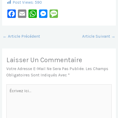
Post Views:
590
F
E
W
M
M
A
M
H
E
E
C
Ai
At
S
S
E
L
S
S
S
←
Article Précédent
Article Suivant
→
B
A
E
A
O
P
N
G
Laisser Un Commentaire
O
P
G
E
Votre Adresse E-Mail Ne Sera Pas Publiée.
Les Champs
K
Er
Obligatoires Sont Indiqués Avec
*
Écrivez
Ici…