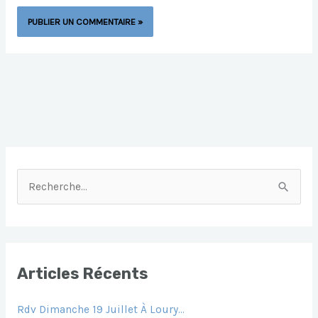
R
E
C
H
E
Articles Récents
R
Rdv Dimanche 19 Juillet À Loury…
C