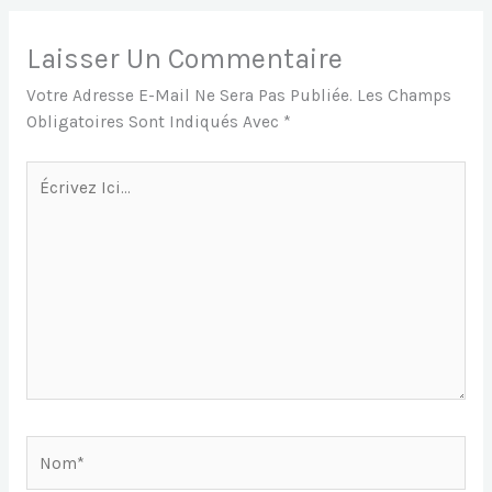
B
A
E
A
O
P
N
G
Laisser Un Commentaire
O
P
G
E
Votre Adresse E-Mail Ne Sera Pas Publiée.
Les Champs
K
Er
Obligatoires Sont Indiqués Avec
*
Écrivez
Ici…
Nom*