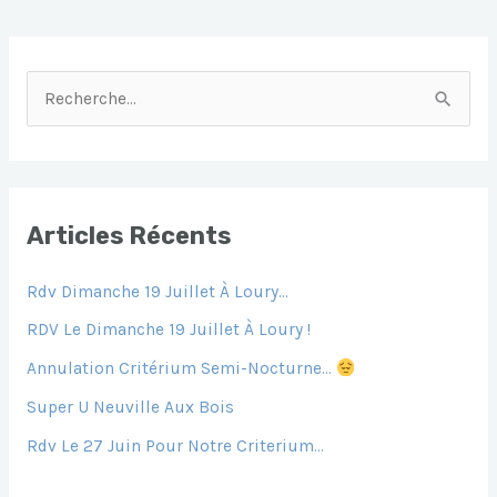
R
E
C
H
E
Articles Récents
R
Rdv Dimanche 19 Juillet À Loury…
C
H
RDV Le Dimanche 19 Juillet À Loury !
E
Annulation Critérium Semi-Nocturne…
R
Super U Neuville Aux Bois
Rdv Le 27 Juin Pour Notre Criterium…
: