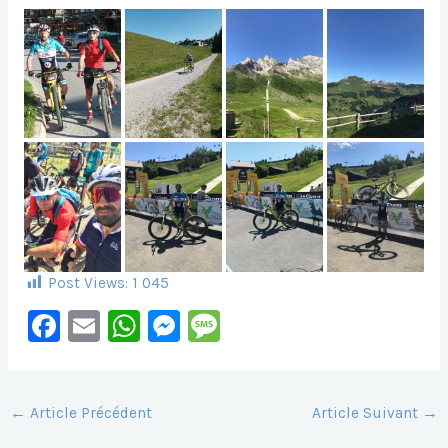
Post Views:
1 045
F
E
W
M
M
A
M
H
E
E
C
Ai
At
S
S
E
L
S
S
S
←
Article Précédent
Article Suivant
→