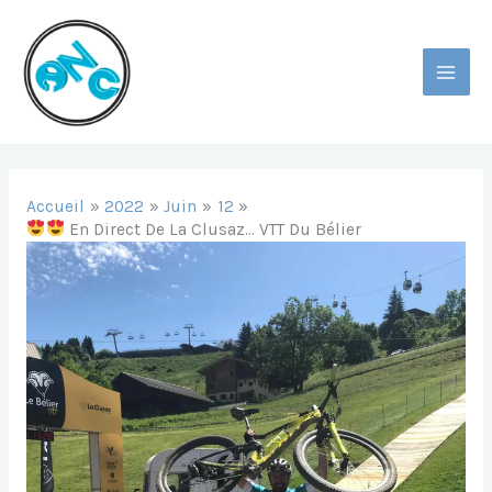
Aller
Au
Contenu
MAI
MEN
Accueil
2022
Juin
12
En Direct De La Clusaz… VTT Du Bélier