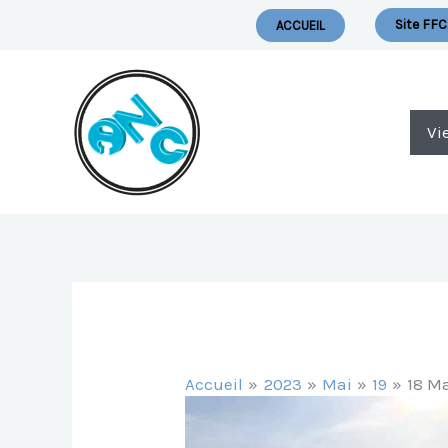
Aller
Nous Ecrire
Site FFC
ACCUEIL
Au
Contenu
Vi
Accueil
2023
Mai
19
18 M