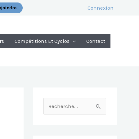
Connexion
joindre
rs
Compétitions Et Cyclos
Contact
R
E
C
H