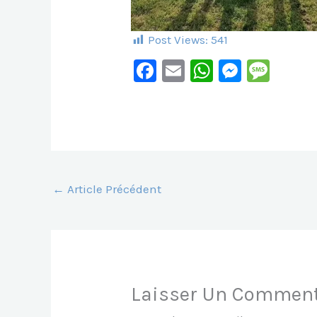
Post Views:
541
F
E
W
M
M
A
M
H
E
E
C
Ai
At
S
S
E
L
S
S
S
B
A
E
A
O
P
N
G
←
Article Précédent
O
P
G
E
K
Er
Laisser Un Comment