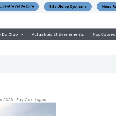
Site Ufolep Cyclisme
Nous Re
_Centre Val De Loire
e Du Club
Actualités Et Evénements
Nos Coureu
ai 2023_Fay-Aux-Loges