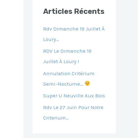
E
Articles Récents
R
C
Rdv Dimanche 19 Juillet À
H
Loury…
E
RDV Le Dimanche 19
R
Juillet À Loury !
Annulation Critérium
:
Semi-Nocturne…
Super U Neuville Aux Bois
Rdv Le 27 Juin Pour Notre
Criterium…