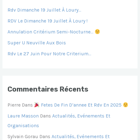
R
Rdv Dimanche 19 Juillet À Loury…
C
H
RDV Le Dimanche 19 Juillet À Loury !
E
Annulation Critérium Semi-Nocturne…
R
Super U Neuville Aux Bois
Rdv Le 27 Juin Pour Notre Criterium…
:
Commentaires Récents
Pierre
Dans
Fetes De Fin D’annee Et Rdv En 2025
Laure Masson
Dans
Actualités, Evénements Et
Organisations
Sylvain Gorau
Dans
Actualités, Evénements Et