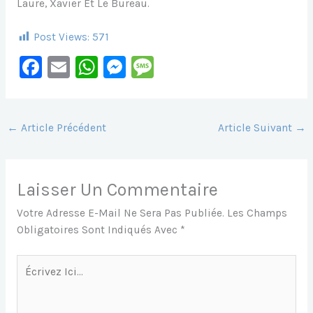
Laure, Xavier Et Le Bureau.
Post Views:
571
F
E
W
M
M
A
M
H
E
E
C
Ai
At
S
S
E
L
S
S
S
←
Article Précédent
Article Suivant
→
B
A
E
A
O
P
N
G
Laisser Un Commentaire
O
P
G
E
Votre Adresse E-Mail Ne Sera Pas Publiée.
Les Champs
K
Er
Obligatoires Sont Indiqués Avec
*
Écrivez
Ici…