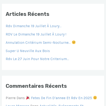
H
E
Articles Récents
R
Rdv Dimanche 19 Juillet À Loury…
C
H
RDV Le Dimanche 19 Juillet À Loury !
E
Annulation Critérium Semi-Nocturne…
R
Super U Neuville Aux Bois
Rdv Le 27 Juin Pour Notre Criterium…
:
Commentaires Récents
Pierre
Dans
Fetes De Fin D’annee Et Rdv En 2025