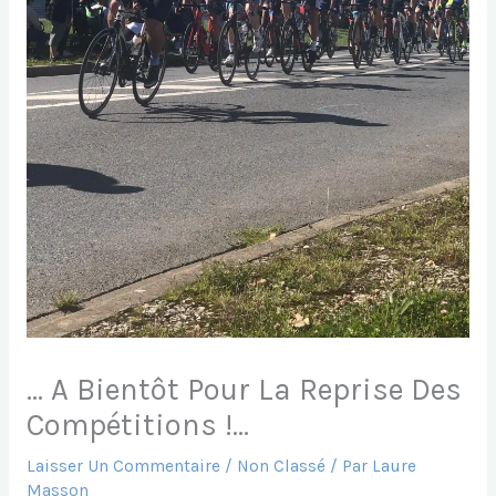
… A Bientôt Pour La Reprise Des
Compétitions !…
Laisser Un Commentaire
/
Non Classé
/ Par
Laure
Masson