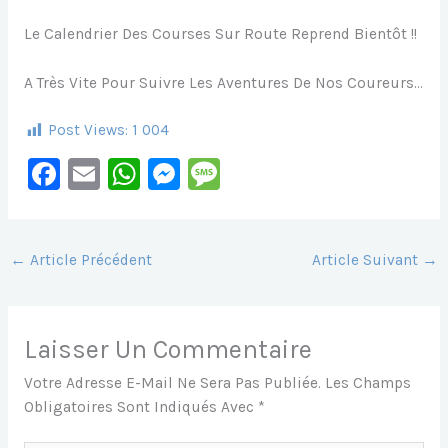
Le Calendrier Des Courses Sur Route Reprend Bientôt !!
A Très Vite Pour Suivre Les Aventures De Nos Coureurs…
Post Views:
1 004
F
E
W
M
M
A
M
H
E
E
C
Ai
At
S
S
E
L
S
S
S
←
Article Précédent
Article Suivant
→
B
A
E
A
O
P
N
G
Laisser Un Commentaire
O
P
G
E
Votre Adresse E-Mail Ne Sera Pas Publiée.
Les Champs
K
Er
Obligatoires Sont Indiqués Avec
*