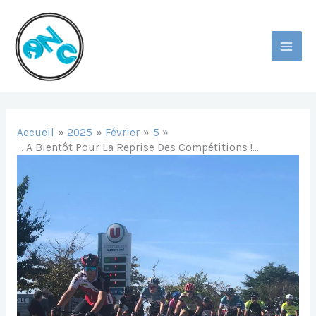
Aller
Au
Contenu
MAI
MEN
Accueil
2025
Février
5
… A Bientôt Pour La Reprise Des Compétitions !…