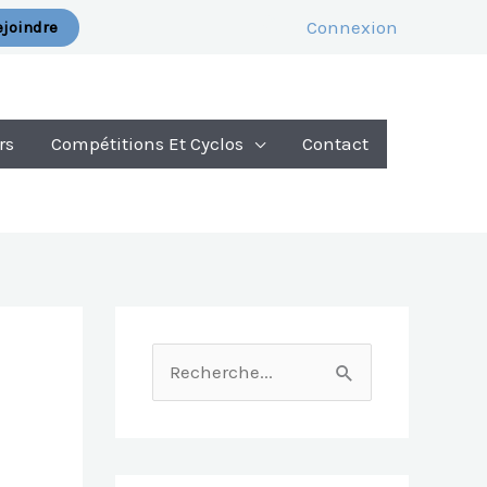
Connexion
joindre
rs
Compétitions Et Cyclos
Contact
R
E
C
H