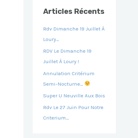
E
Articles Récents
R
C
Rdv Dimanche 19 Juillet À
H
Loury…
E
RDV Le Dimanche 19
R
Juillet À Loury !
Annulation Critérium
:
Semi-Nocturne…
Super U Neuville Aux Bois
Rdv Le 27 Juin Pour Notre
Criterium…