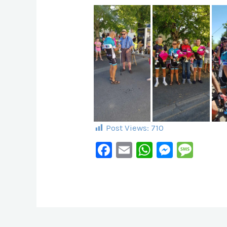
Post Views:
710
F
E
W
M
M
A
M
H
E
E
C
Ai
At
S
S
E
L
S
S
S
B
A
E
A