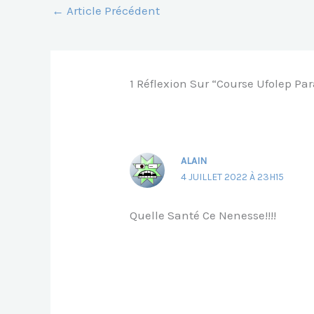
O
P
N
G
←
Article Précédent
O
P
G
E
K
Er
1 Réflexion Sur “Course Ufolep Pa
ALAIN
4 JUILLET 2022 À 23H15
Quelle Santé Ce Nenesse!!!!