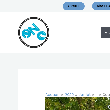
Aller
Nous Ecrire
Site FFC
ACCUEIL
Au
Contenu
Vi
Accueil
2022
Juillet
4
Cou