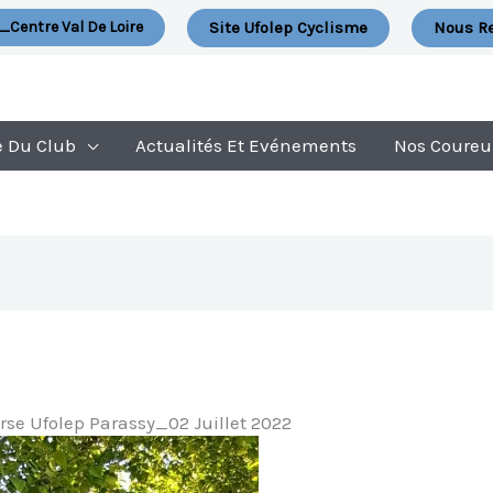
Site Ufolep Cyclisme
Nous Re
_Centre Val De Loire
e Du Club
Actualités Et Evénements
Nos Coureu
rse Ufolep Parassy_02 Juillet 2022