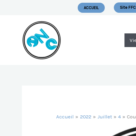
Aller
Nous Ecrire
Site FFC
ACCUEIL
Au
Contenu
Vi
Accueil
2022
Juillet
4
Cou