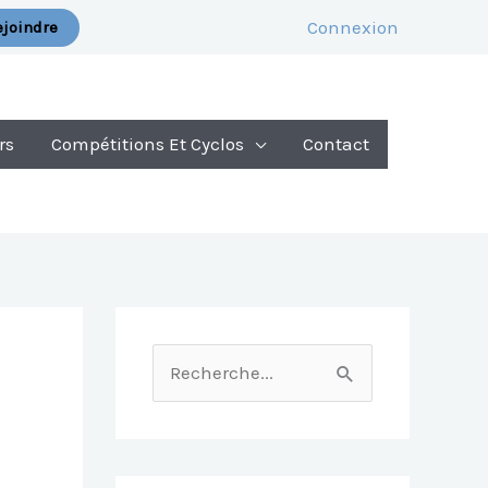
Connexion
joindre
rs
Compétitions Et Cyclos
Contact
R
E
C
H