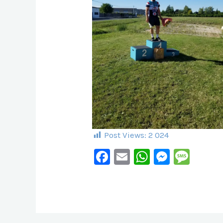
Post Views:
2 024
F
E
W
M
M
A
M
H
E
E
C
Ai
At
S
S
E
L
S
S
S
B
A
E
A