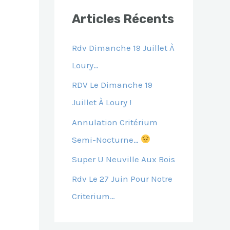
E
Articles Récents
R
C
Rdv Dimanche 19 Juillet À
H
Loury…
E
RDV Le Dimanche 19
R
Juillet À Loury !
Annulation Critérium
:
Semi-Nocturne…
Super U Neuville Aux Bois
Rdv Le 27 Juin Pour Notre
Criterium…