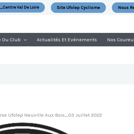
Site Ufolep Cyclisme
Nous Re
_Centre Val De Loire
e Du Club
Actualités Et Evénements
Nos Coureu
rse Ufolep Neuville Aux Bois_03 Juillet 2022