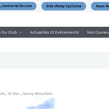
Site Ufolep Cyclisme
Nous Re
_Centre Val De Loire
e Du Club
Actualités Et Evénements
Nos Coureu
24_12 Mai_Nevoy Résultats