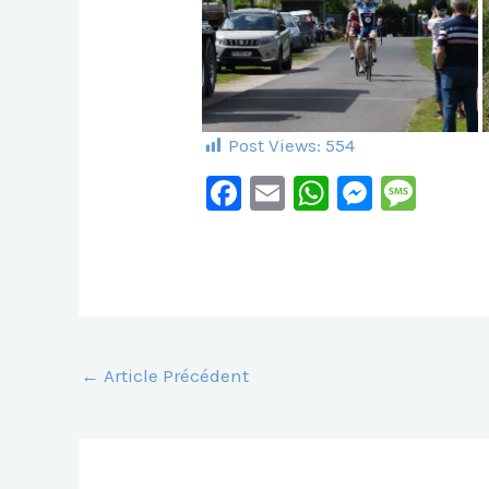
Post Views:
554
F
E
W
M
M
A
M
H
E
E
C
Ai
At
S
S
E
L
S
S
S
B
A
E
A
O
P
N
G
←
Article Précédent
O
P
G
E
K
Er