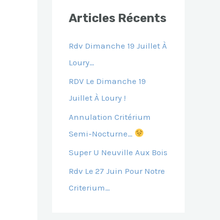
E
Articles Récents
R
C
Rdv Dimanche 19 Juillet À
H
Loury…
E
RDV Le Dimanche 19
R
Juillet À Loury !
Annulation Critérium
:
Semi-Nocturne…
Super U Neuville Aux Bois
Rdv Le 27 Juin Pour Notre
Criterium…