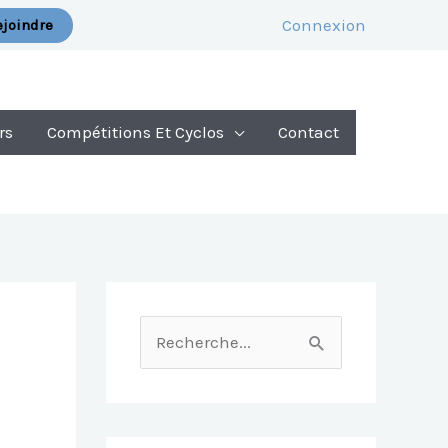
Connexion
joindre
rs
Compétitions Et Cyclos
Contact
R
E
C
H