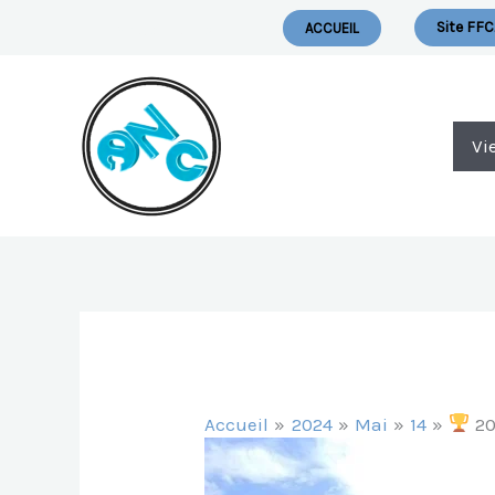
Aller
Nous Ecrire
Site FFC
ACCUEIL
Au
Contenu
Vi
Accueil
2024
Mai
14
20